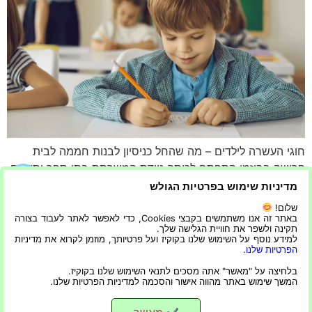
חוגי העשרה לילדים – מה שהחל כניסיון לבנות חממה לבית
פרישה בבוזמן התפתח לכיתה ניידת המשרתת בתי ספר יסודיים
מקומיים שרוצים גן אך אינם יכולים להרשות זאת לעצמם. BOB,
מדיניות שימוש בפרטיות הגולש
עמותה המלמדת ילדים כיצד לגדל אוכל ולאכול בריא, מעבירה
שלום!
כעת את כיתתה הראשונה לתלמידי בתי ספר יסודיים ומתכננת
באתר זה אנו משתמשים בקבצי Cookies, כדי לאפשר לאתר לעבוד בצורה
תקינה ולשפר את חוויית הגלישה שלך.
להרחיב את טווח ההגעה שלה מעבר למחוז ולהרחיב את שיעורי
למידע נוסף על השימוש שלנו בקוקיז ועל פרטיותך, מוזמן לקרוא את מדיניות
הפרטיות שלנו
.
[…]
בלחיצה על "מאשר" אתה מסכים לתנאי השימוש שלנו בקוקיז.
המשך שימוש באתר מהווה אישור והסכמה למדיניות הפרטיות שלנו.
מגזין צרכנות לנשים שמבינות עניין
כל הזכויות שמורות